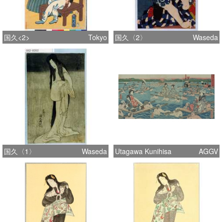
国久<2>
Tokyo
国久〈2〉
Waseda
国久〈1〉
Waseda
Utagawa Kunihisa
AGGV