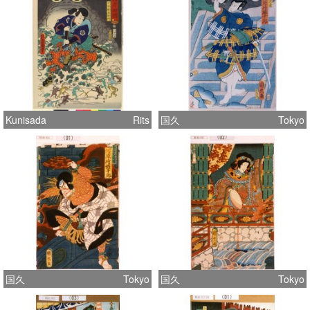
Kunisada
Rits
国久
Tokyo
国久
Tokyo
国久
Tokyo