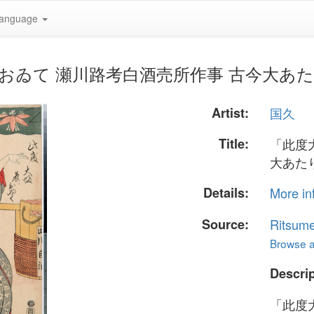
anguage
大坂表ニおゐて 瀬川路考白酒売所作事 古今大あた
Artist:
国久
Title:
「此度
大あた
Details:
More in
Source:
Ritsume
Browse al
Descrip
「此度