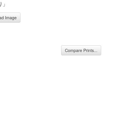
り」
ad Image
Compare Prints...