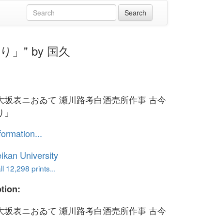
り」" by 国久
大坂表ニおゐて 瀬川路考白酒売所作事 古今
り」
formation...
ikan University
l 12,298 prints...
tion:
大坂表ニおゐて 瀬川路考白酒売所作事 古今