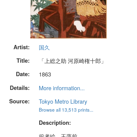
Artist:
国久
Title:
「上総之助 河原崎権十郎」
Date:
1863
Details:
More information...
Source:
Tokyo Metro Library
Browse all 13,513 prints...
Description:
役者絵、玉藻前