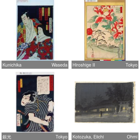
Kunichika
Waseda
Hiroshige II
Tokyo
銀光
Tokyo
Kotozuka, Eiichi
Ohmi