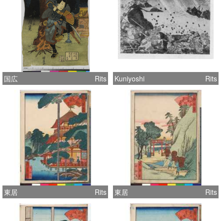
国広
Rits
Kuniyoshi
Rits
東居
Rits
東居
Rits