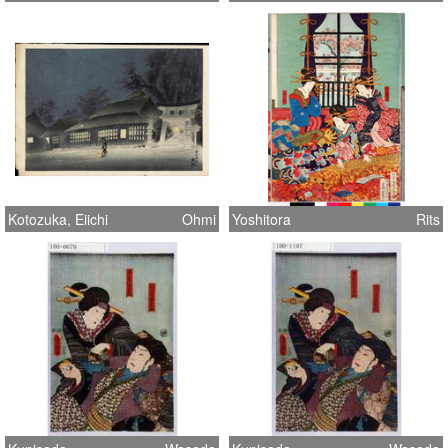
Kotozuka, Eiichi
Ohmi
Yoshitora
Rits