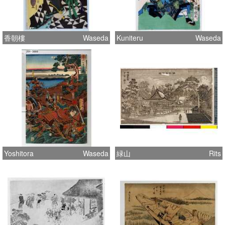
香朝樓
Waseda
Kuniteru
Waseda
Yoshitora
Waseda
緑山
Rits