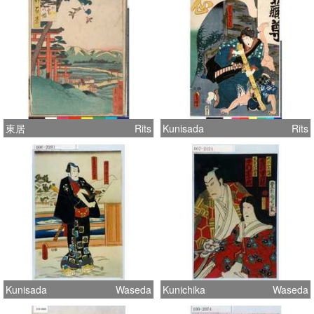
東居
Rits
Kunisada
Rits
Kunisada
Waseda
Kunichika
Waseda