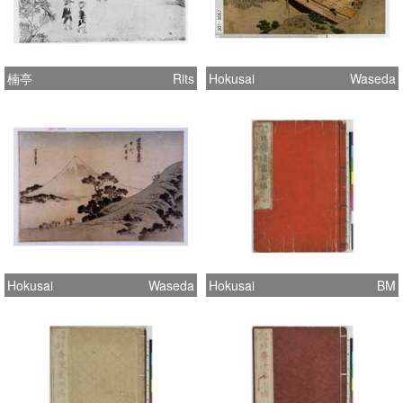
楠亭
Rits
Hokusai
Waseda
Hokusai
Waseda
Hokusai
BM