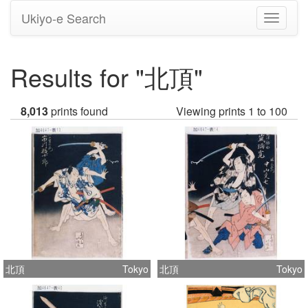
Ukiyo-e Search
Toggle
navigati
Results for "北頂"
8,013
prints found
Viewing prints 1 to 100
北頂
Tokyo
北頂
Tokyo