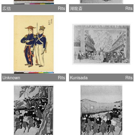
広信
Rits
湖龍斎
Rits
Unknown
Rits
Kunisada
Rits