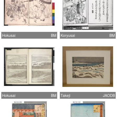
Hokusai
BM
Koryusai
BM
Hokusai
BM
Takeji
JAODB