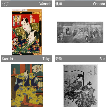
北頂
Waseda
北頂
Waseda
Kunichika
Tokyo
芳龍
Rits