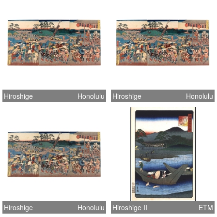
Hiroshige
Honolulu
Hiroshige
Honolulu
Hiroshige
Honolulu
Hiroshige II
ETM