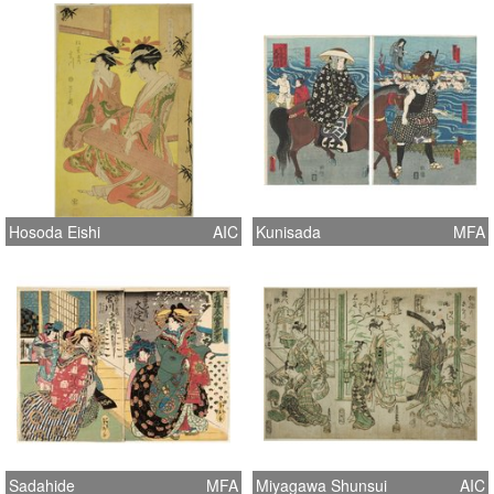
Hosoda Eishi
AIC
Kunisada
MFA
Sadahide
MFA
Miyagawa Shunsui
AIC