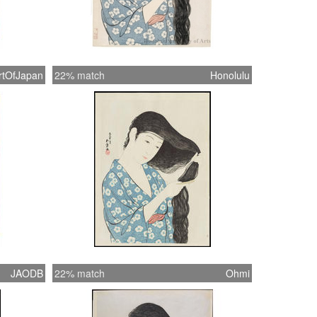
rtOfJapan
22% match
Honolulu
JAODB
22% match
Ohmi