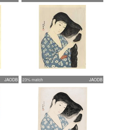
JAODB
23% match
JAODB