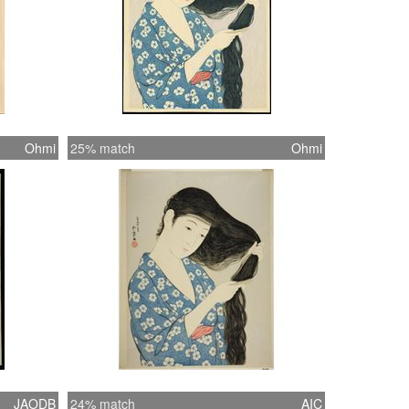
Ohmi
25% match
Ohmi
JAODB
24% match
AIC