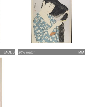
JAODB
20% match
MIA