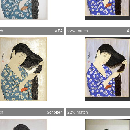
ch
MFA
22% match
A
ch
Scholten
22% match