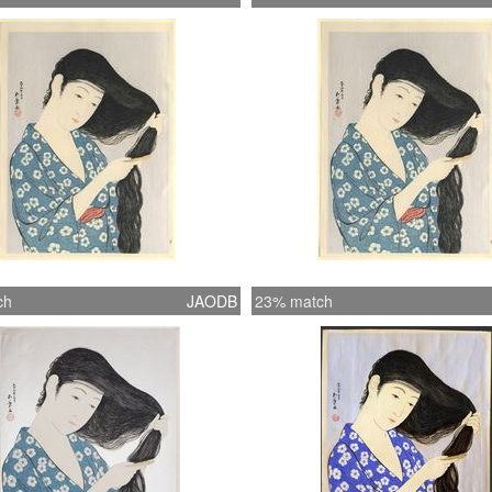
ch
JAODB
23% match