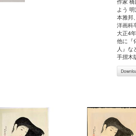
作家 橋
よう 明
本雅邦
洋画科
大正4
他に『
人』な
手摺木
Downlo