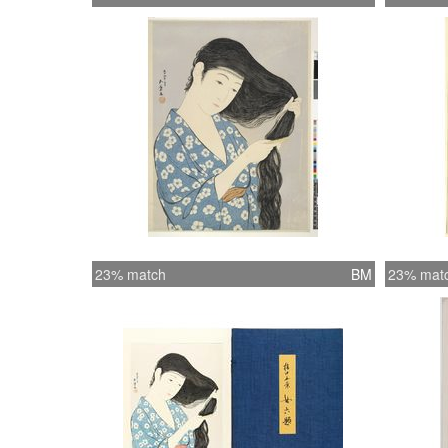
23% match
BM
23% mat