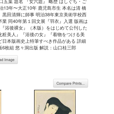
口五葉 題名 『女六題』 略歴 はしぐち・ご
治13年〜大正10年 鹿児島市生 本名は清 橋
、黒田清輝に師事 明治38年東京美術学校西
卒業 同40年第１回文展『羽衣』入選 版画は
年『浴後裸女』（木版）をはじめて公刊した
化粧美人』『浴後の女』『着物をつける美
ど日本版画史上特筆すべき作品がある 詳細
版6枚組 悠々洞出版 解説：山口桂三郎
ad Image
Compare Prints...