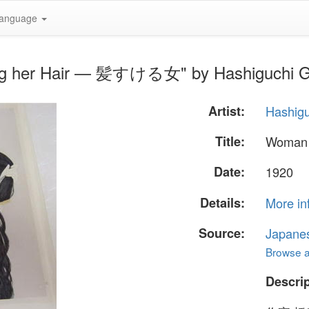
anguage
ng her Hair — 髪すける女" by Hashiguchi 
Artist:
Hashig
Title:
Woman
Date:
1920
Details:
More in
Source:
Japane
Browse al
Descrip