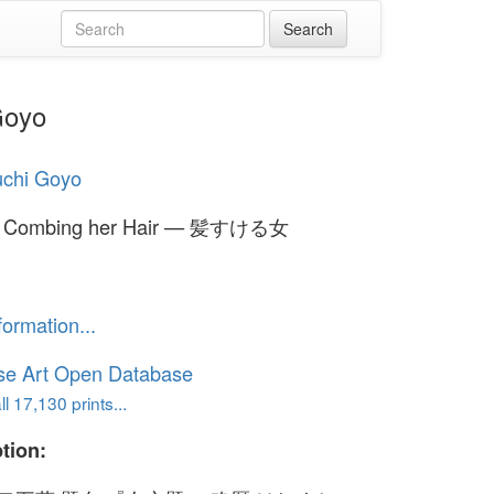
Goyo
uchi Goyo
 Combing her Hair — 髪すける女
formation...
se Art Open Database
l 17,130 prints...
tion: