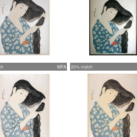
ch
MFA
20% match