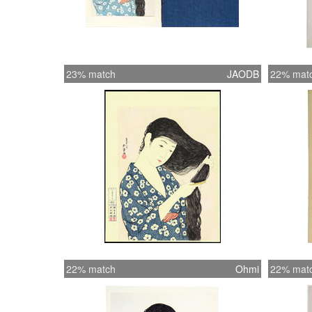
23% match
JAODB
22% mat
22% match
Ohmi
22% mat