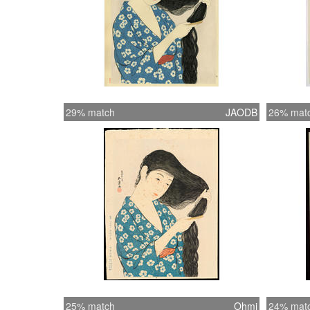
29% match
JAODB
26% mat
25% match
Ohmi
24% mat