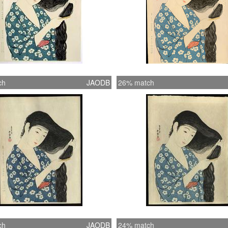
ch
JAODB
26% match
ch
JAODB
24% match