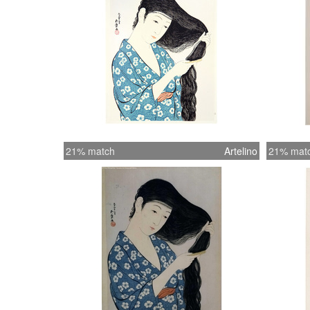
21% match
Artelino
21% mat