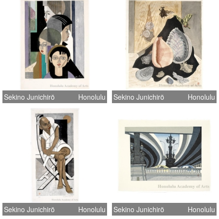
Sekino Junichirö
Honolulu
Sekino Junichirö
Honolulu
Sekino Junichirö
Honolulu
Sekino Junichirö
Honolulu