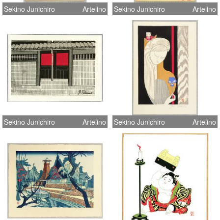
Sekino Junichiro
Artelino
Sekino Junichiro
Artelino
Sekino Junichiro
Artelino
Sekino Junichiro
Artelino