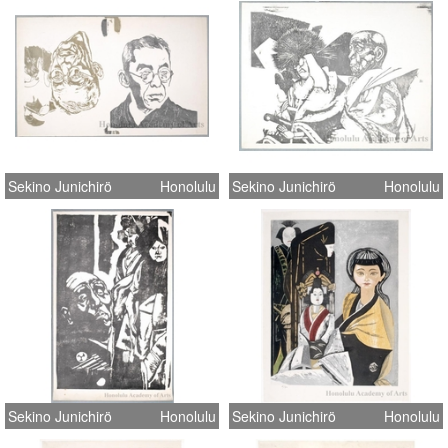
Sekino Junichirö
Honolulu
Sekino Junichirö
Honolulu
Sekino Junichirö
Honolulu
Sekino Junichirö
Honolulu