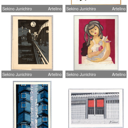
Sekino Junichiro
Artelino
Sekino Junichiro
Artelino
Sekino Junichiro
Artelino
Sekino Junichiro
Artelino