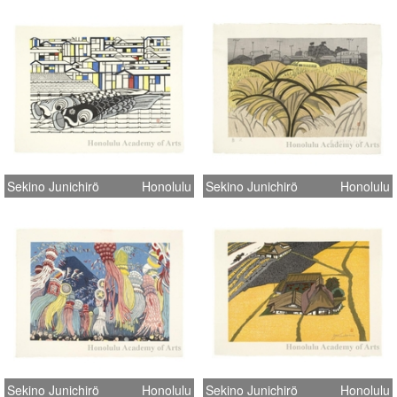
Sekino Junichirö
Honolulu
Sekino Junichirö
Honolulu
Sekino Junichirö
Honolulu
Sekino Junichirö
Honolulu