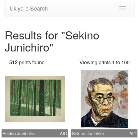
Ukiyo-e Search
Toggle
navigati
Results for "Sekino
Junichiro"
512
prints found
Viewing prints 1 to 100
Sekino Junichiro
AIC
Sekino Junichiro
AIC