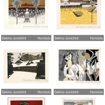
Sekino Junichirö
Honolulu
Sekino Junichirö
Honolulu
Sekino Junichirö
Honolulu
Sekino Junichirö
Honolulu