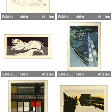
Sekino Junichiro
Artelino
Sekino Junichiro
Artelino
Sekino Junichiro
Artelino
Sekino Junichiro
Artelino