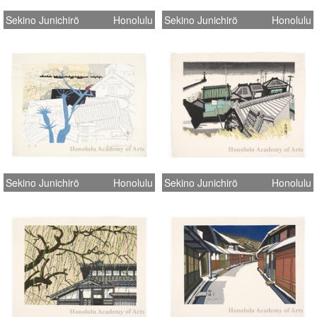
Sekino Junichirö
Honolulu
Sekino Junichirö
Honolulu
Sekino Junichirö
Honolulu
Sekino Junichirö
Honolulu