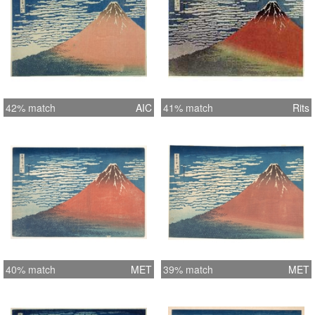
42% match
AIC
41% match
Rits
40% match
MET
39% match
MET