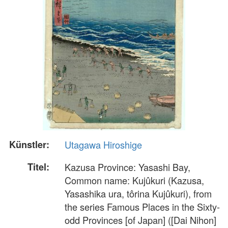
Künstler:
Utagawa Hiroshige
Titel:
Kazusa Province: Yasashi Bay,
Common name: Kujûkuri (Kazusa,
Yasashika ura, tôrina Kujûkuri), from
the series Famous Places in the Sixty-
odd Provinces [of Japan] ([Dai Nihon]