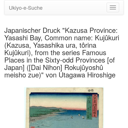
Ukiyo-e-Suche
Navigati
umstell
Japanischer Druck "Kazusa Province:
Yasashi Bay, Common name: Kujûkuri
(Kazusa, Yasashika ura, tôrina
Kujûkuri), from the series Famous
Places in the Sixty-odd Provinces [of
Japan] ([Dai Nihon] Rokujûyoshû
meisho zue)" von Utagawa Hiroshige