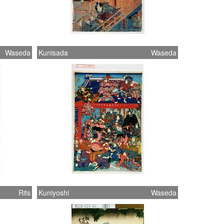
Waseda
Kunisada
Waseda
Rits
Kuniyoshi
Waseda