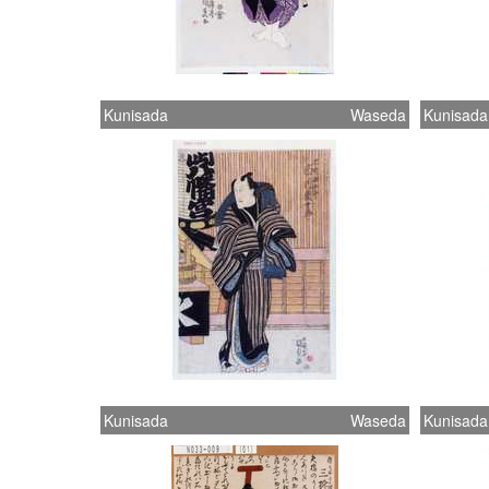
Kunisada
Waseda
Kunisada
Kunisada
Waseda
Kunisada