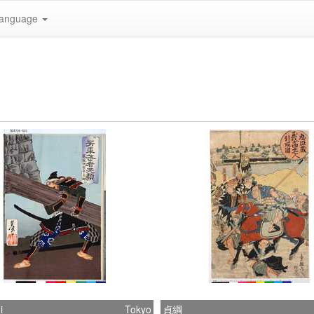
anguage
i
Tokyo
貞綱