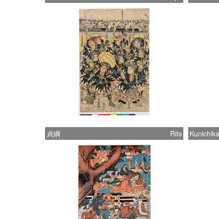
貞綱
Rits
Kunichik