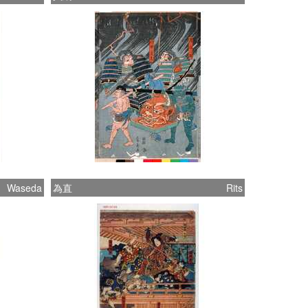
Waseda
為直
Rits