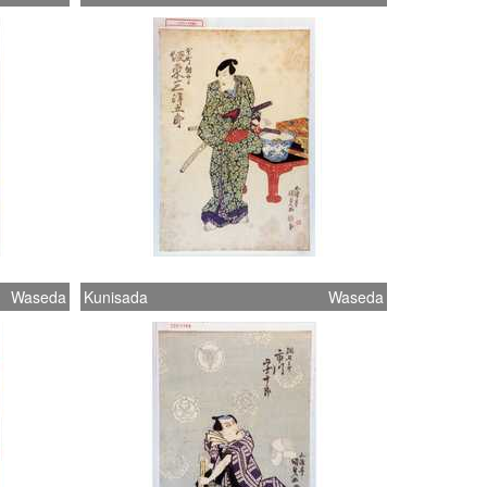
Waseda
Kunisada
Waseda