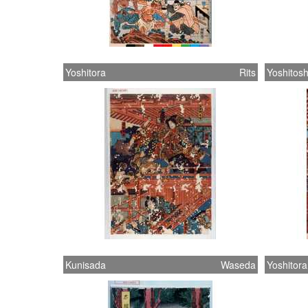
Yoshitora
Rits
Yoshitosh
Kunisada
Waseda
Yoshitora