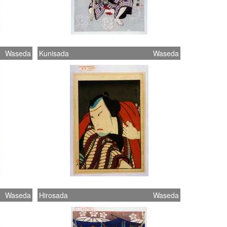
Waseda
Kunisada
Waseda
Waseda
Hirosada
Waseda