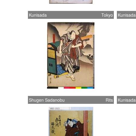
Kunisada
Tokyo
Kunisada
Shugen Sadanobu
Rits
Kunisada