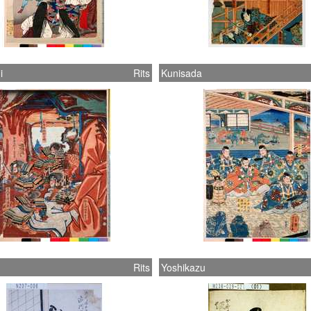
i
Rits
Kunisada
Rits
Yoshikazu