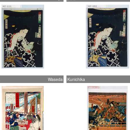
a
Waseda
Kunichika