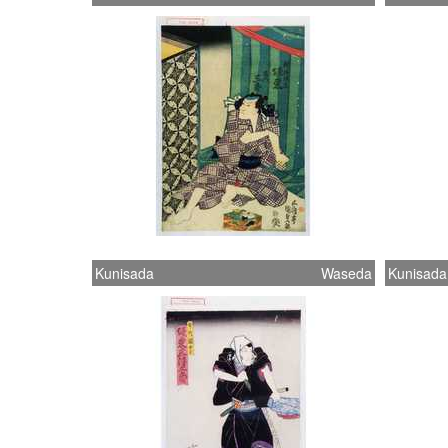
Kunisada
Waseda
Kunisada