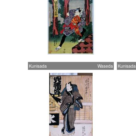
Kunisada
Waseda
Kunisada