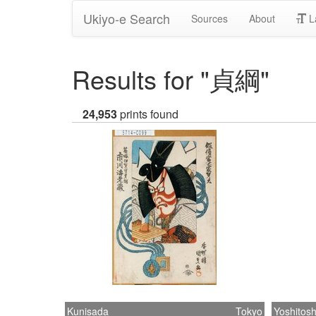
Ukiyo-e Search
Sources
About
L
Results for "貞綱"
24,953
prints found
Kunisada
Tokyo
Yoshitosh