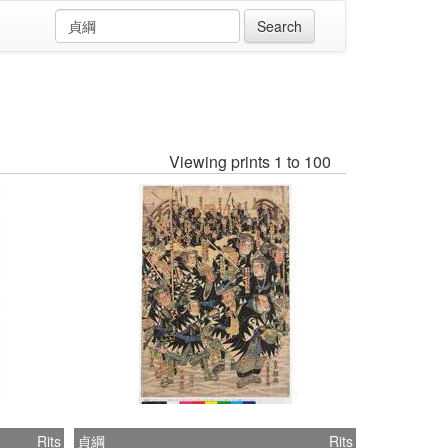
Viewing prints 1 to 100
Rits
貞綱
Rits