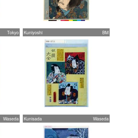
Tokyo
Kuniyoshi
BM
Waseda
Kunisada
Waseda