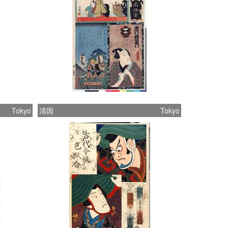
Tokyo
清国
Tokyo