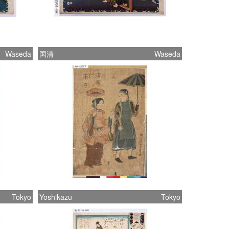
Waseda
国清
Waseda
Tokyo
Yoshikazu
Tokyo