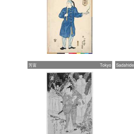
芳富
Tokyo
Sadahide