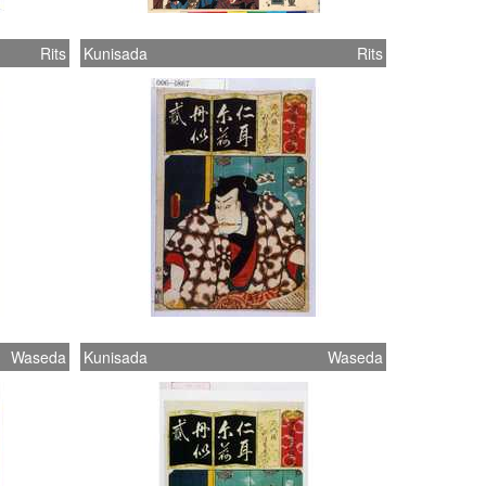
Rits
Kunisada
Rits
Waseda
Kunisada
Waseda