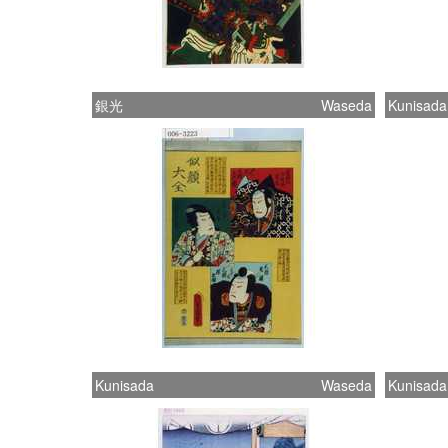
銀光
Waseda
Kunisada
Kunisada
Waseda
Kunisada