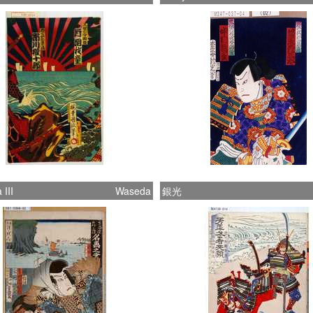
III
Waseda
銀光