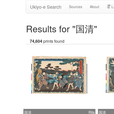
Ukiyo-e Search
Sources
About
L
Results for "国清"
74,604
prints found
国清
Rits
国清