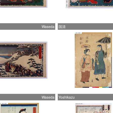
Waseda
国清
Waseda
Yoshikazu