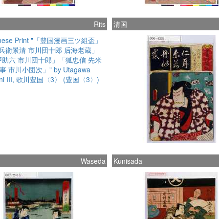
Rits
清国
Waseda
Kunisada