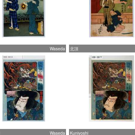
a
Waseda
北頂
i
Waseda
Kuniyoshi