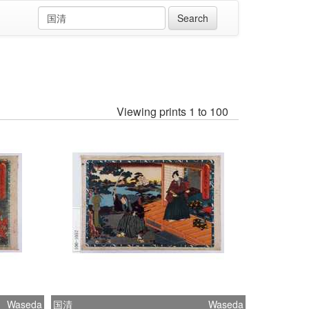
Viewing prints 1 to 100
Waseda
国清
Waseda