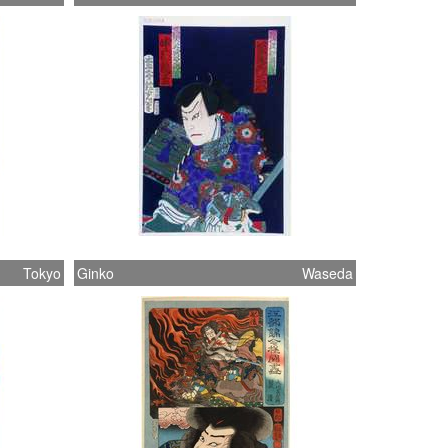
Tokyo
Ginko
Waseda