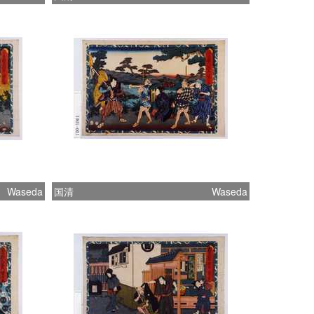
Waseda
国清
Waseda