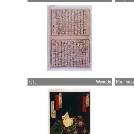
なし
Waseda
Kunimasa 