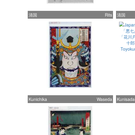
清国
Rits
清国
Kunichika
Waseda
Kunisada