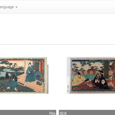
anguage
Rits
国清