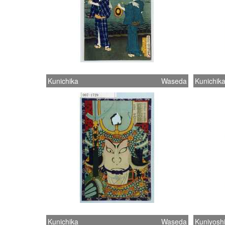
Kunichika
Waseda
Kunichik
Kunichika
Waseda
Kuniyosh