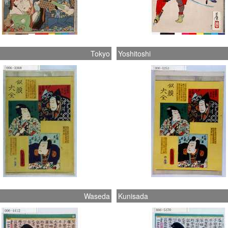
Tokyo
Yoshitoshi
Waseda
Kunisada