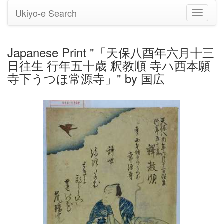
Ukiyo-e Search
Toggle
navigati
Japanese Print "「天保八酉年六月十三
日往生 行年五十歳 釈教順 寺ハ西本願
寺下うつほ常源寺」" by 国広