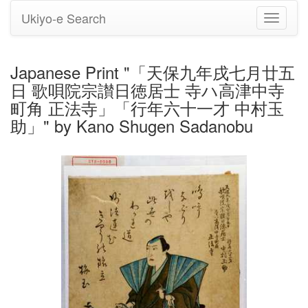
Ukiyo-e Search
Toggle
navigati
Japanese Print "「天保九年戌七月廿五
日 歌唄院宗讃日徳居士 寺ハ高津中寺
町角 正法寺」「行年六十一才 中村玉
助」" by Kano Shugen Sadanobu