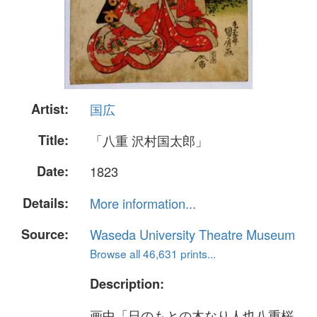
Artist:
国広
Title:
「八重 沢村国太郎」
Date:
1823
Details:
More information...
Source:
Waseda University Theatre Museum
Browse all 46,631 prints...
Description:
画中「日のもとの木なり人也八重桜