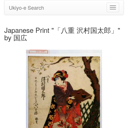
Ukiyo-e Search
Toggle
navigati
Japanese Print "「八重 沢村国太郎」"
by 国広