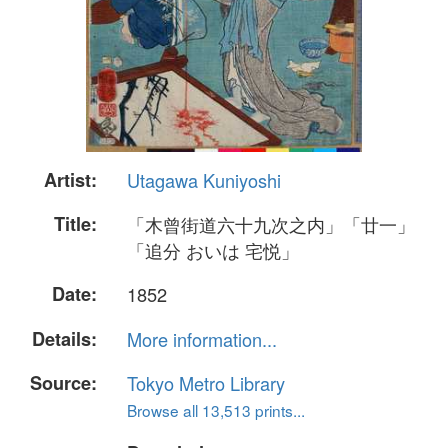
Artist:
Utagawa Kuniyoshi
Title:
「木曾街道六十九次之内」「廿一」
「追分 おいは 宅悦」
Date:
1852
Details:
More information...
Source:
Tokyo Metro Library
Browse all 13,513 prints...