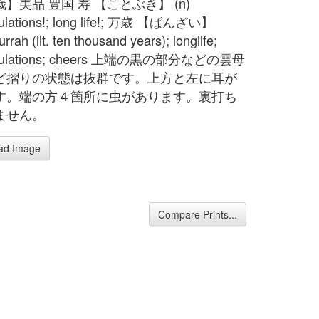
】美品 豊国 寿 【ことぶき】 (n)
tulations!; long life!; 万歳 【ばんざい】
hurrah (lit. ten thousand years); longlife;
atulations; cheers 上端の黒の部分などの雲母
ど摺りの状態は抜群です。上方と左に耳が
す。端の方４箇所に虫があります。裏打ち
ません。
ad Image
Compare Prints...