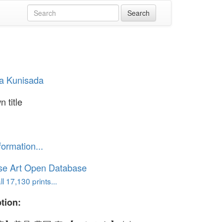
a Kunisada
 title
formation...
se Art Open Database
l 17,130 prints...
tion: