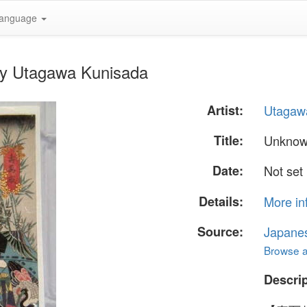
anguage
 by Utagawa Kunisada
Artist:
Utagaw
Title:
Unknown
Date:
Not set
Details:
More in
Source:
Japane
Browse al
Descrip