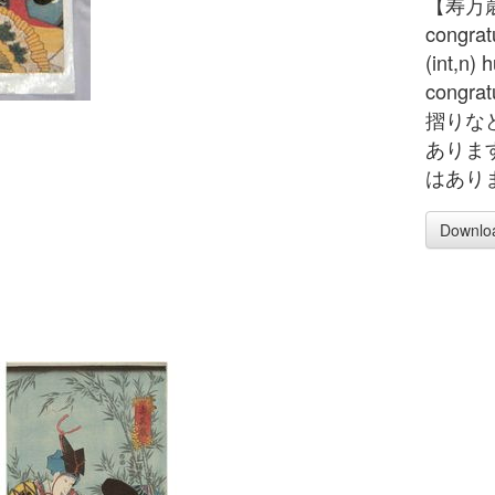
【寿万歳
congra
(int,n) 
congr
摺りな
ありま
はあり
Downlo