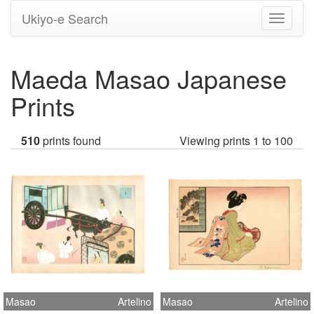
Ukiyo-e Search
Toggle
navigati
Maeda Masao Japanese
Prints
510
prints found
Viewing prints 1 to 100
Masao
Artelino
Masao
Artelino