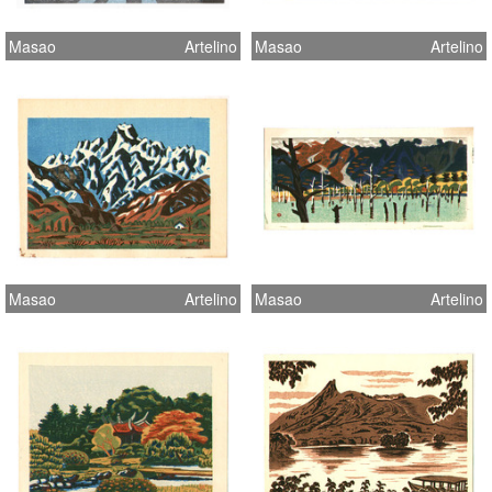
Masao
Artelino
Masao
Artelino
Masao
Artelino
Masao
Artelino