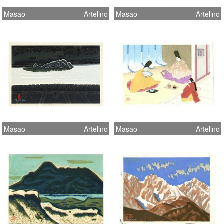
Masao
Artelino
Masao
Artelino
Masao
Artelino
Masao
Artelino