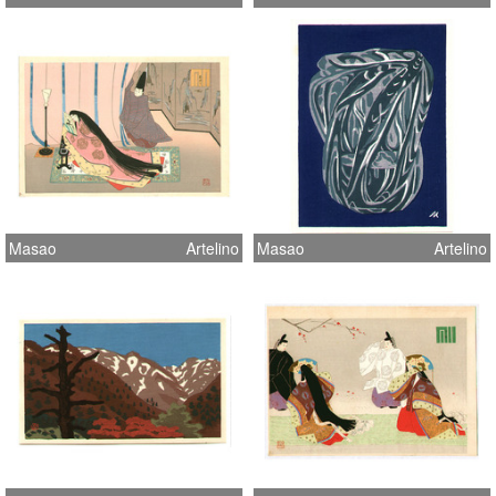
Masao
Artelino
Masao
Artelino