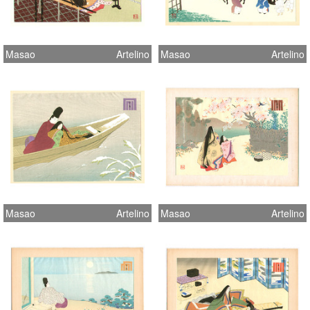
Masao
Artelino
Masao
Artelino
Masao
Artelino
Masao
Artelino