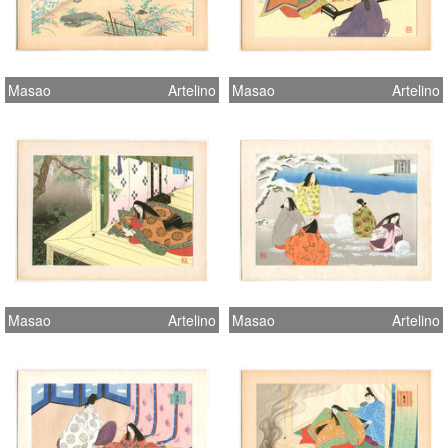
Masao
Artelino
Masao
Artelino
Masao
Artelino
Masao
Artelino