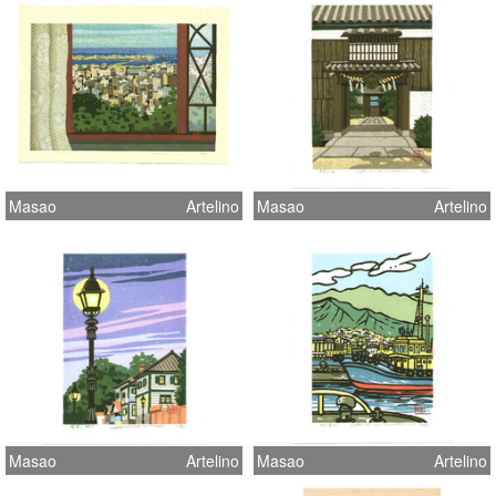
Masao
Artelino
Masao
Artelino
Masao
Artelino
Masao
Artelino