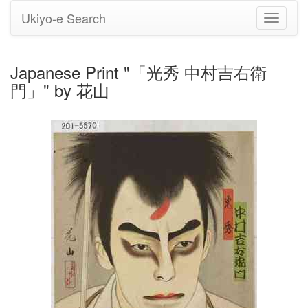
Ukiyo-e Search
Toggle
navigati
Japanese Print "「光秀 中村吉右衛
門」" by 花山