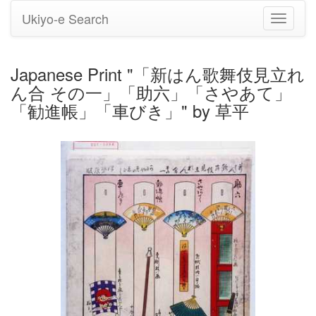
Ukiyo-e Search
Toggle
navigati
Japanese Print "「新はん歌舞伎見立れ
ん合 その一」「助六」「さやあて」
「勧進帳」「車びき」" by 草平