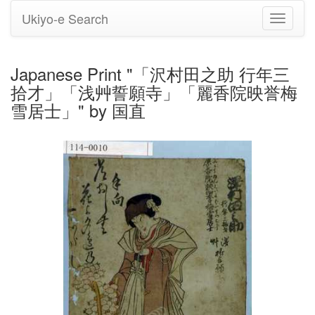
Ukiyo-e Search
Toggle
navigati
Japanese Print "「沢村田之助 行年三
拾才」「浅艸誓願寺」「麗香院映誉梅
雪居士」" by 国直