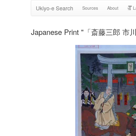
Ukiyo-e Search
Sources
About
L
Japanese Print "「斎藤