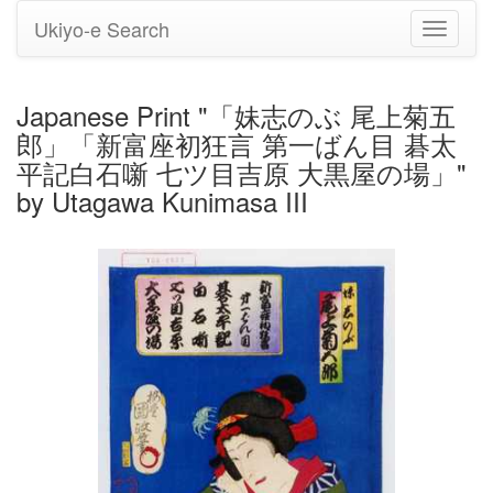
Ukiyo-e Search
Toggle
navigati
Japanese Print "「妹志のぶ 尾上菊五
郎」「新富座初狂言 第一ばん目 碁太
平記白石噺 七ツ目吉原 大黒屋の場」"
by Utagawa Kunimasa III