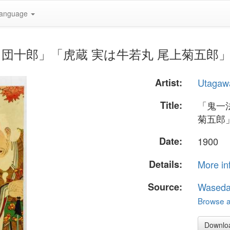
anguage
市川団十郎」「虎蔵 実は牛若丸 尾上菊五郎」" by U
Artist:
Utagawa
Title:
「鬼一
菊五郎
Date:
1900
Details:
More in
Source:
Waseda
Browse al
Downlo