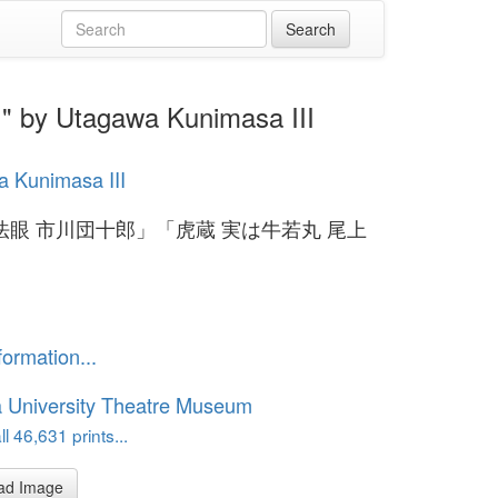
tagawa Kunimasa III
 Kunimasa III
法眼 市川団十郎」「虎蔵 実は牛若丸 尾上
」
formation...
 University Theatre Museum
l 46,631 prints...
ad Image