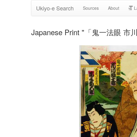
Ukiyo-e Search
Sources
About
L
Japanese Print "「鬼一法眼 