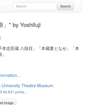
y Yoshifuji
i
手本忠臣蔵 八段目」「本蔵妻となせ」「本
浪」
formation...
 University Theatre Museum
l 46,631 prints...
ad Image