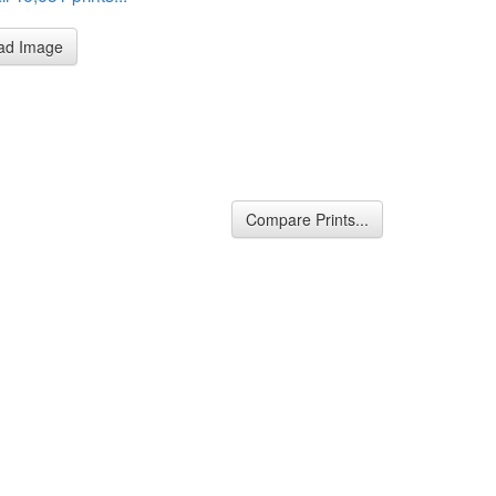
ad Image
Compare Prints...