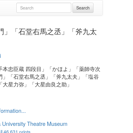
郎右衛門」「石堂右馬之丞」「斧九太
i
手本忠臣蔵 四段目」「かほよ」「薬師寺次
門」「石堂右馬之丞」「斧九太夫」「塩谷
「大星力弥」「大星由良之助」
formation...
 University Theatre Museum
l 46,631 prints...