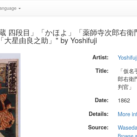
anguage
仮名手本忠臣蔵 四段目」「かほよ」「薬師寺次
良之助」" by Yoshifuji
Artist:
Yoshifuj
Title:
「仮名
郎右衛
判官」
Date:
1862
Details:
More in
Source:
Waseda
Browse al