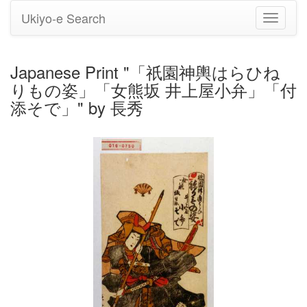
Ukiyo-e Search
Toggle
navigati
Japanese Print "「祇園神輿はらひね
りもの姿」「女熊坂 井上屋小弁」「付
添そで」" by 長秀