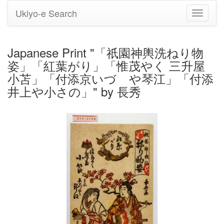
Ukiyo-e Search
Toggle
navigati
Japanese Print "「祇園神輿洗ねり物
姿」「紅葉がり」「惟茂やく 三升屋
小苫」「付添京いづゝや琴江」「付添
井上や小さの」" by 長秀