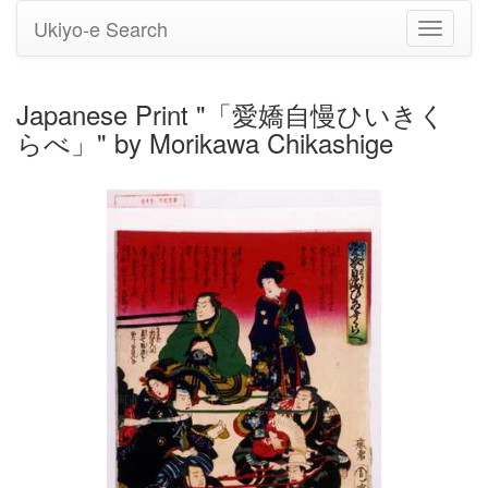
Ukiyo-e Search
Toggle
navigati
Japanese Print "「愛嬌自慢ひいきく
らべ」" by Morikawa Chikashige