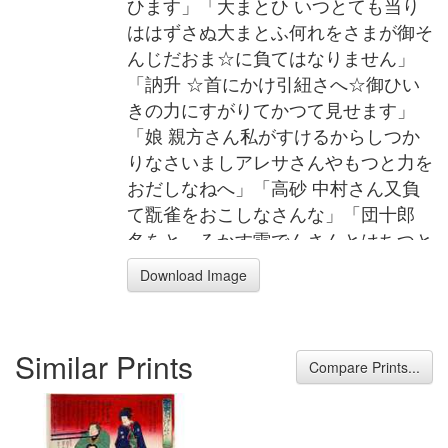
ひます」「大まとひ いつとても当り
ははずさぬ大まとふ何れをさまが御そ
んじだおま☆に負てはなりません」
「訥升 ☆首にかけ引紐さへ☆御ひい
きの力にすがりてかつて見せます」
「娘 親方さん私がすけるからしつか
りなさいましアレサさんやもつと力を
おだしなねへ」「高砂 中村さん又負
て翫雀をおこしなさんな」「団十郎
名をとゞろかす雷でんさんとはちつと
私しもはねがおれます」「雷電 イヤ
Download Image
当時☆の☆といふ☆しこなしなか／＼
わたしはおよばぬことでこんす」
Similar Prints
Compare Prints...