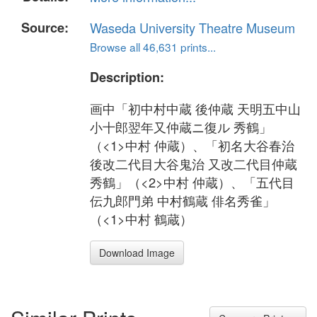
Source:
Waseda University Theatre Museum
Browse all 46,631 prints...
Description:
画中「初中村中蔵 後仲蔵 天明五中山
小十郎翌年又仲蔵ニ復ル 秀鶴」
（<1>中村 仲蔵）、「初名大谷春治
後改二代目大谷鬼治 又改二代目仲蔵
秀鶴」（<2>中村 仲蔵）、「五代目
伝九郎門弟 中村鶴蔵 俳名秀雀」
（<1>中村 鶴蔵）
Download Image