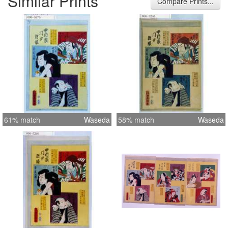
Similar Prints
Compare Prints...
61% match
Waseda
58% match
Waseda