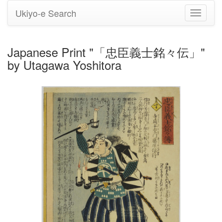
Ukiyo-e Search
Toggle
navigati
Japanese Print "「忠臣義士銘々伝」"
by Utagawa Yoshitora