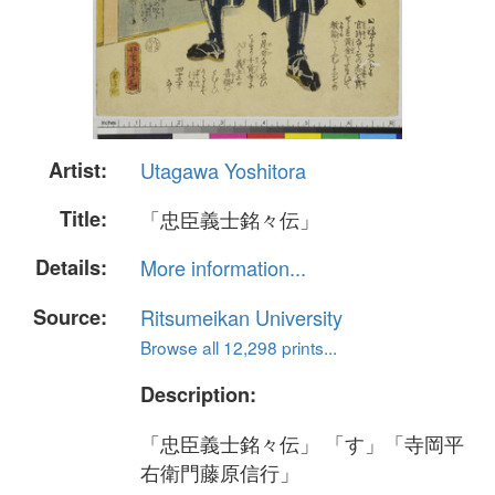
Artist:
Utagawa Yoshitora
Title:
「忠臣義士銘々伝」
Details:
More information...
Source:
Ritsumeikan University
Browse all 12,298 prints...
Description:
「忠臣義士銘々伝」 「す」「寺岡平
右衛門藤原信行」