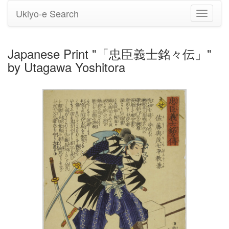
Ukiyo-e Search
Toggle
navigati
Japanese Print "「忠臣義士銘々伝」"
by Utagawa Yoshitora