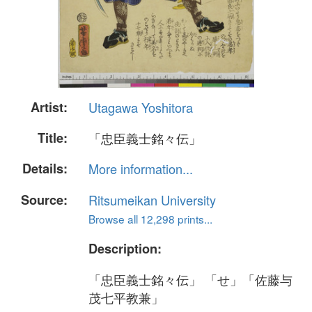
Artist:
Utagawa Yoshitora
Title:
「忠臣義士銘々伝」
Details:
More information...
Source:
Ritsumeikan University
Browse all 12,298 prints...
Description:
「忠臣義士銘々伝」 「せ」「佐藤与
茂七平教兼」