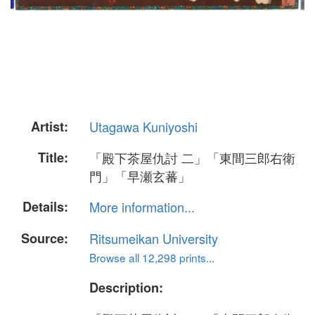
Artist:
Utagawa Kuniyoshi
Title:
「殿下茶屋仇討 二」「東間三郎右衛
門」「早瀬玄蕃」
Details:
More information...
Source:
Ritsumeikan University
Browse all 12,298 prints...
Description: