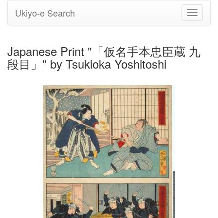
Ukiyo-e Search
Toggle
navigati
Japanese Print "「仮名手本忠臣蔵 九
段目」" by Tsukioka Yoshitoshi