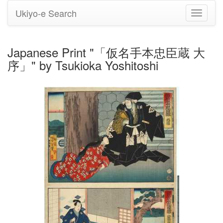
Ukiyo-e Search
Toggle
navigati
Japanese Print "「仮名手本忠臣蔵 大
序」" by Tsukioka Yoshitoshi