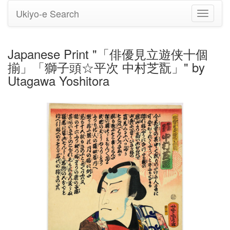
Ukiyo-e Search
Toggle
navigati
Japanese Print "「俳優見立遊侠十個
揃」「獅子頭☆平次 中村芝翫」" by
Utagawa Yoshitora