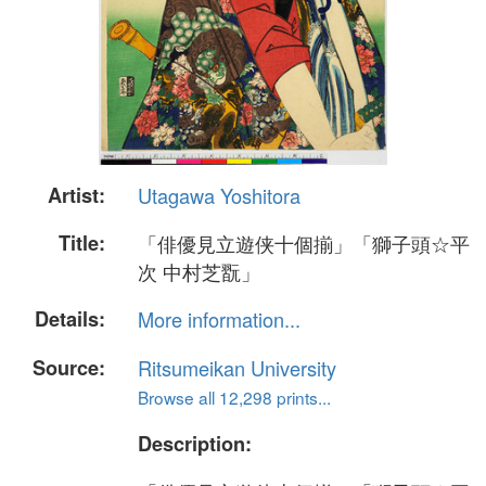
Artist:
Utagawa Yoshitora
Title:
「俳優見立遊侠十個揃」「獅子頭☆平
次 中村芝翫」
Details:
More information...
Source:
Ritsumeikan University
Browse all 12,298 prints...
Description: