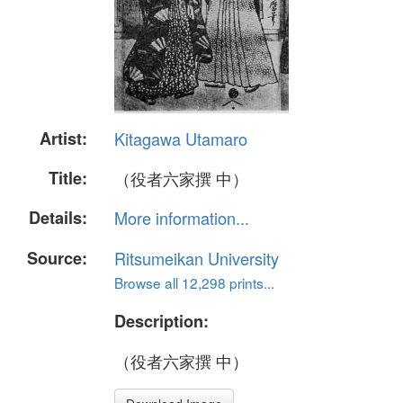
Artist:
Kitagawa Utamaro
Title:
（役者六家撰 中）
Details:
More information...
Source:
Ritsumeikan University
Browse all 12,298 prints...
Description:
（役者六家撰 中）