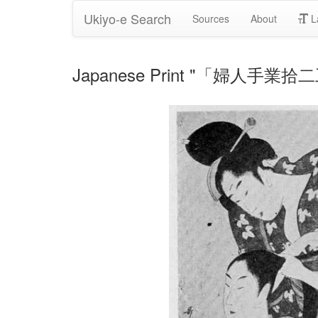
Ukiyo-e Search
Sources
About
L
Japanese Print "「婦人手業拾二工」