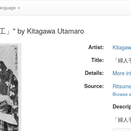
anguage
" by Kitagawa Utamaro
Artist:
Kitaga
Title:
「婦人
Details:
More in
Source:
Ritsume
Browse al
Descrip
「婦人