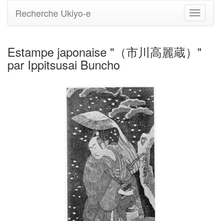
Recherche Ukiyo-e
Bascule
la
navigati
Estampe japonaise "（市川高麗蔵）"
par Ippitsusai Buncho