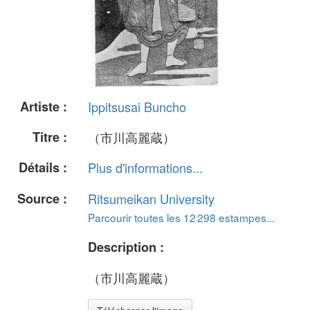
Artiste :
Ippitsusai Buncho
Titre :
（市川高麗蔵）
Détails :
Plus d'informations...
Source :
Ritsumeikan University
Parcourir toutes les 12 298 estampes...
Description :
（市川高麗蔵）