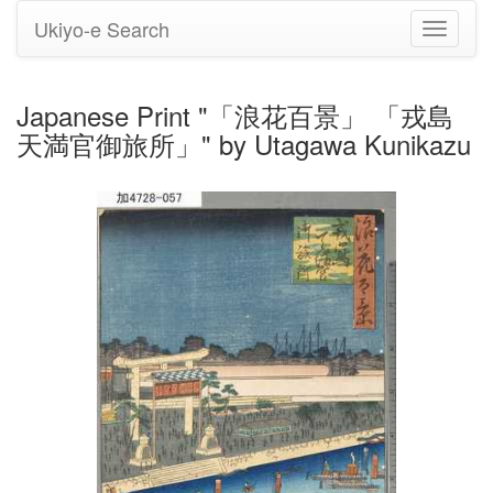
Ukiyo-e Search
Toggle
navigati
Japanese Print "「浪花百景」 「戎島
天満官御旅所」" by Utagawa Kunikazu