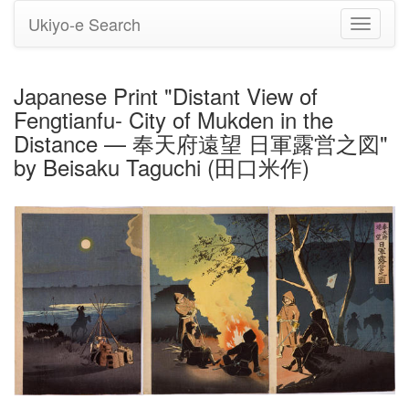
Ukiyo-e Search
Toggle
navigati
Japanese Print "Distant View of
Fengtianfu- City of Mukden in the
Distance — 奉天府遠望 日軍露営之図"
by Beisaku Taguchi (田口米作)