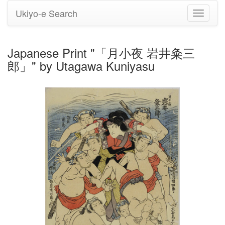
Ukiyo-e Search
Toggle
navigati
Japanese Print "「月小夜 岩井粂三
郎」" by Utagawa Kuniyasu