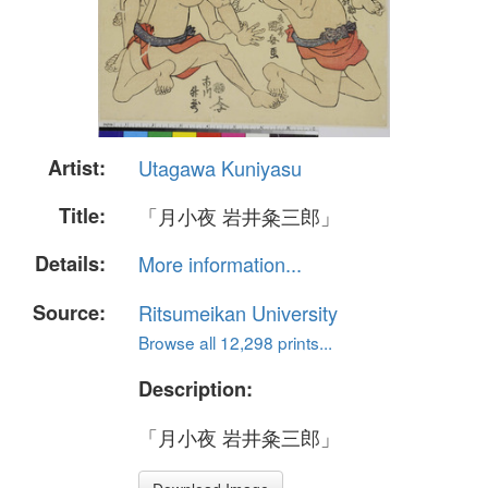
Artist:
Utagawa Kuniyasu
Title:
「月小夜 岩井粂三郎」
Details:
More information...
Source:
Ritsumeikan University
Browse all 12,298 prints...
Description:
「月小夜 岩井粂三郎」