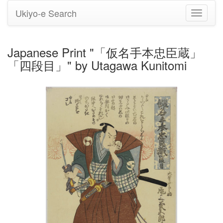
Ukiyo-e Search
Toggle
navigati
Japanese Print "「仮名手本忠臣蔵」
「四段目」" by Utagawa Kunitomi