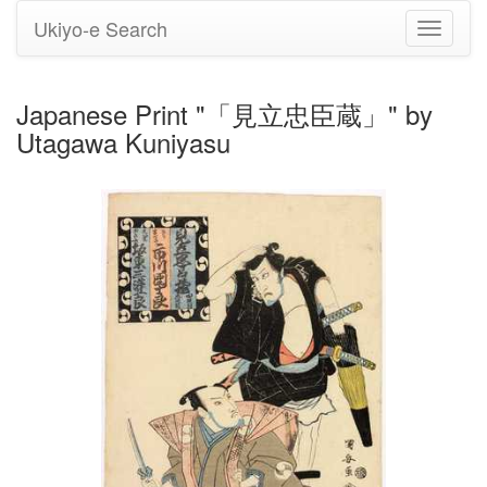
Ukiyo-e Search
Toggle
navigati
Japanese Print "「見立忠臣蔵」" by
Utagawa Kuniyasu