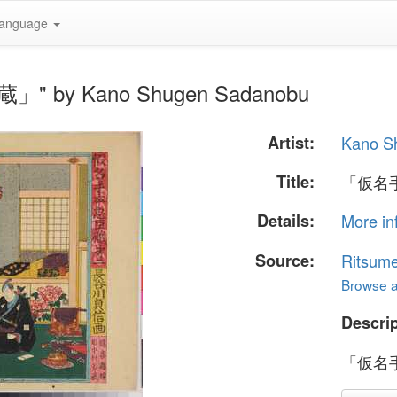
anguage
」" by Kano Shugen Sadanobu
Artist:
Kano S
Title:
「仮名
Details:
More in
Source:
Ritsume
Browse al
Descrip
「仮名