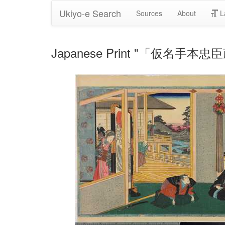
Ukiyo-e Search
Sources
About
L
Japanese Print "「仮名手本忠臣蔵