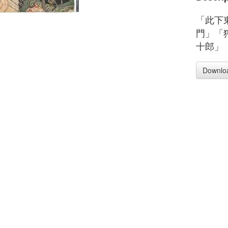
「此下
門」「
十郎」
Downlo