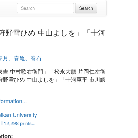
門」「狩野雪ひめ 中山よしを」「十河
春月、春亀、春石
東吉 中村歌右衛門」「松永大膳 片岡仁左衛
狩野雪ひめ 中山よしを」「十河軍平 市川鰕
formation...
ikan University
l 12,298 prints...
tion: