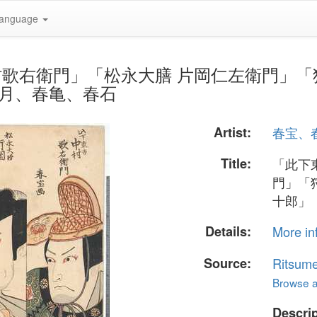
anguage
此下東吉 中村歌右衛門」「松永大膳 片岡仁左衛
、春月、春亀、春石
Artist:
春宝、
Title:
「此下
門」「
十郎」
Details:
More in
Source:
Ritsume
Browse al
Descrip