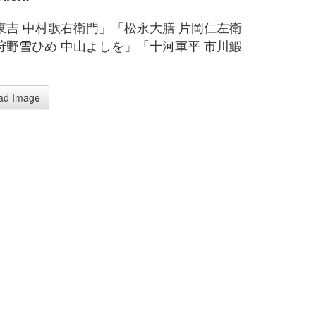
東吉 中村歌右衛門」「松永大膳 片岡仁左衛
狩野雪ひめ 中山よしを」「十河軍平 市川鰕
ad Image