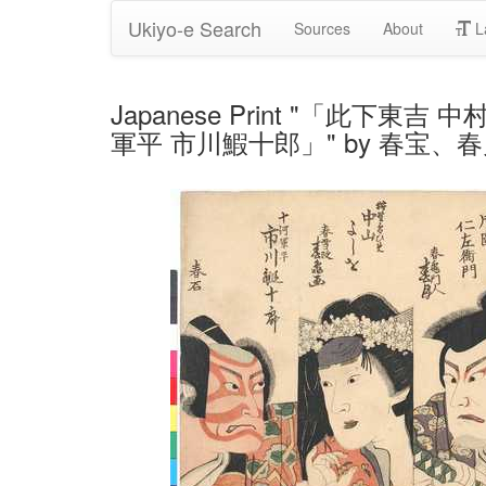
Ukiyo-e Search
Sources
About
L
Japanese Print "「
軍平 市川鰕十郎」" by 春宝