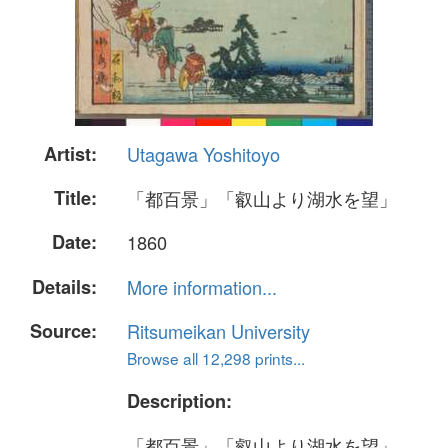
Artist:
Utagawa Yoshitoyo
Title:
「都百景」「叡山より湖水を望」
Date:
1860
Details:
More information...
Source:
Ritsumeikan University
Browse all 12,298 prints...
Description:
「都百景」「叡山より湖水を望」