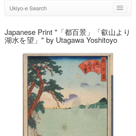
Ukiyo-e Search
Toggle
navigati
Japanese Print "「都百景」「叡山より
湖水を望」" by Utagawa Yoshitoyo