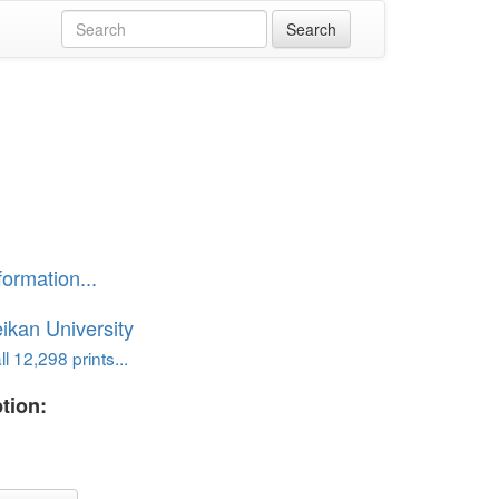
」
formation...
ikan University
l 12,298 prints...
tion:
」