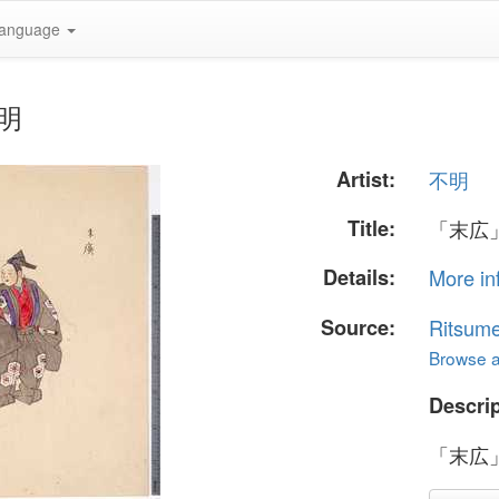
anguage
不明
Artist:
不明
Title:
「末広
Details:
More in
Source:
Ritsume
Browse al
Descrip
「末広