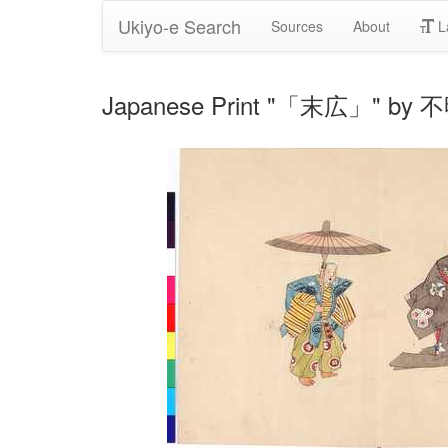
Ukiyo-e Search
Sources
About
L
Japanese Print "「末広」" by 