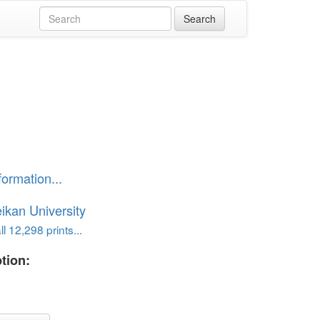
」
formation...
ikan University
l 12,298 prints...
tion:
」