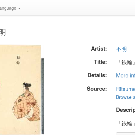
anguage
不明
Artist:
不明
Title:
「鉄輪
Details:
More in
Source:
Ritsume
Browse al
Descrip
「鉄輪