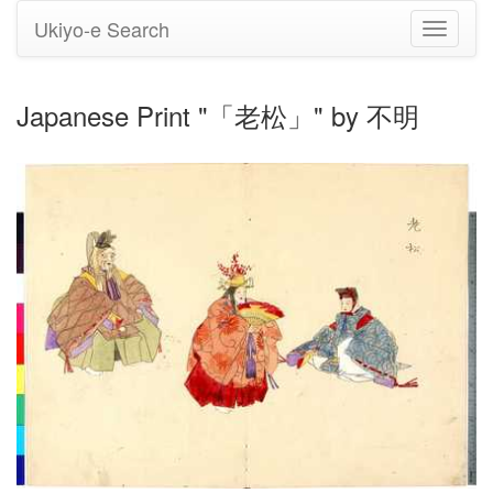
Ukiyo-e Search
Toggle
navigati
Japanese Print "「老松」" by 不明