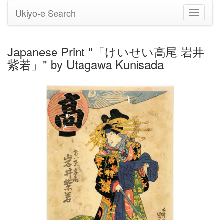
Ukiyo-e Search
Toggle
navigati
Japanese Print "「けいせい高尾 岩井
紫若」" by Utagawa Kunisada