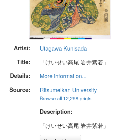
Artist:
Utagawa Kunisada
Title:
「けいせい高尾 岩井紫若」
Details:
More information...
Source:
Ritsumeikan University
Browse all 12,298 prints...
Description:
「けいせい高尾 岩井紫若」